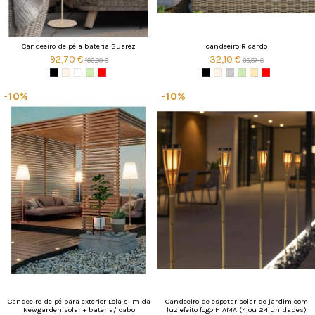
Candeeiro de pé a bateria Suarez
candeeiro Ricardo
92,70 €
32,10 €
103,00 €
35,67 €
-10%
-10%
Candeeiro de pé para exterior Lola slim da
Candeeiro de espetar solar de jardim com
Newgarden solar + bateria/ cabo
luz efeito fogo HIAMA (4 ou 24 unidades)