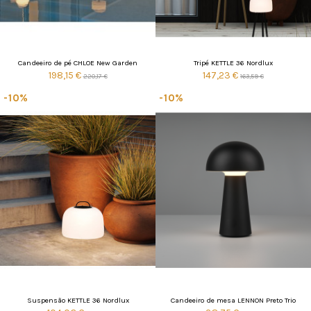
Candeeiro de pé CHLOE New Garden
Tripé KETTLE 36 Nordlux
198,15 €
147,23 €
220,17 €
163,59 €
-10%
-10%
Suspensão KETTLE 36 Nordlux
Candeeiro de mesa LENNON Preto Trio