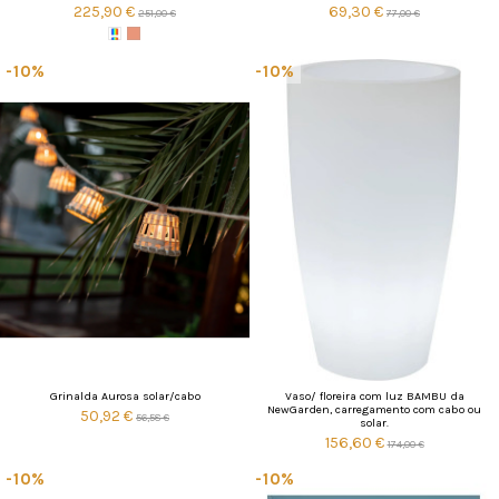
225,90 €
69,30 €
251,00 €
77,00 €
-10%
-10%
Grinalda Aurosa solar/cabo
Vaso/ floreira com luz BAMBU da
NewGarden, carregamento com cabo ou
50,92 €
56,58 €
solar.
156,60 €
174,00 €
-10%
-10%