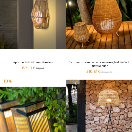
Aplique SISINE New Garden
Candeeiro com bateria recarregável SAONA
- NewGarden
63,10 €
70,11 €
216,31 €
240,34 €
-10%
-10%