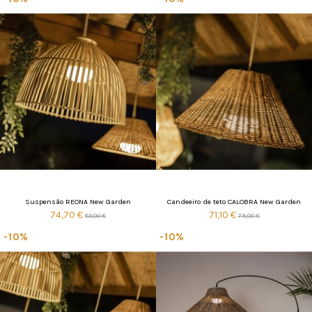
Suspensão REONA New Garden
Candeeiro de teto CALOBRA New Garden
74,70 €
71,10 €
83,00 €
79,00 €
-10%
-10%