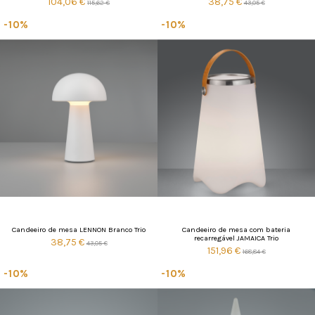
104,06 €
38,75 €
115,62 €
43,05 €
-10%
-10%
Candeeiro de mesa LENNON Branco Trio
Candeeiro de mesa com bateria
recarregável JAMAICA Trio
38,75 €
43,05 €
151,96 €
168,84 €
-10%
-10%