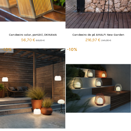
Candeeiro solar, portátil, OKINAWA
Candeeiro de pé AMALFI New Garden
56,70 €
216,97 €
63,00 €
241,08 €
-10%
-10%