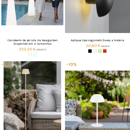
Candeeiro de pé Lola da Newgarden
Aplique tipo cogumelo Davey a bateria
disponível em 2 tamanhos
30,60 €
34,00 €
253,50 €
281,67 €
-10%
-10%