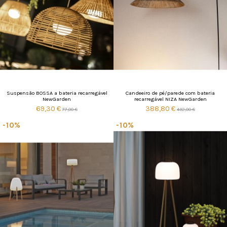
Suspensão BOSSA a bateria recarregável
Candeeiro de pé/parede com bateria
NewGarden
recarregável NIZA NewGarden
69,30 €
388,80 €
77,00 €
432,00 €
-10%
-10%