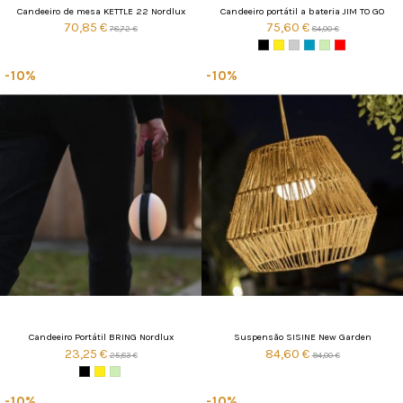
Candeeiro de mesa KETTLE 22 Nordlux
Candeeiro portátil a bateria JIM TO GO
70,85 €
75,60 €
78,72 €
84,00 €
-10%
-10%
Candeeiro Portátil BRING Nordlux
Suspensão SISINE New Garden
23,25 €
84,60 €
25,83 €
94,00 €
-10%
-10%