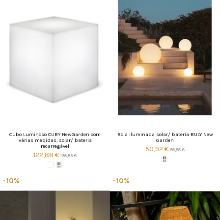
Cubo Luminoso CUBY NewGarden com
Bola iluminada solar/ bateria BULY New
várias medidas, solar/ bateria
Garden
recarregável
50,92 €
56,58 €
122,88 €
136,53 €
-10%
-10%