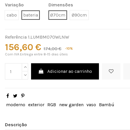
Variação
Dimensões
cabo
bateria
Ø70cm
Ø90cm
Referência
1.LUMBM070WLNW
156,60 €
174,00 €
-10%
Com IVA
Entrega entre 8-15 dias úteis
Adicionar ao carrinho
moderno
exterior
RGB
new garden
vaso
Bambú
Descrição