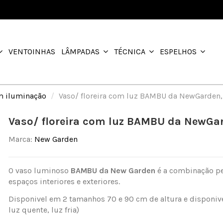
VENTOINHAS
LÂMPADAS
TÉCNICA
ESPELHOS
em iluminação
Vaso/ floreira com luz BAMBU da NewGarden,
Vaso/ floreira com luz BAMBU da NewGa
Marca:
New Garden
O vaso luminoso
BAMBU da New Garden
é a combinação pe
espaços interiores e exteriores.
Disponivel em 2 tamanhos 70 e 90 cm de altura e disponivel
luz quente, luz fria)