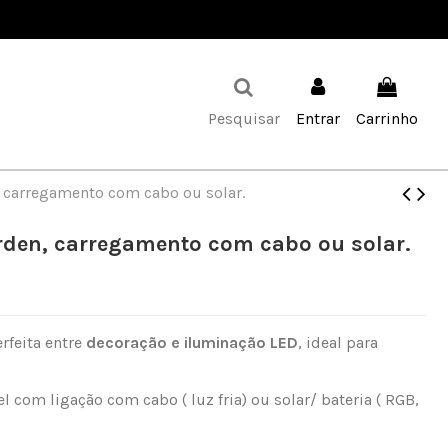
Favoritos (
0
)
Pesquisar
Entrar
Carrinho
 carregamento com cabo ou solar.
rden, carregamento com cabo ou solar.
rfeita entre
decoração e iluminação LED
, ideal para
 com ligação com cabo ( luz fria) ou solar/ bateria ( RGB,