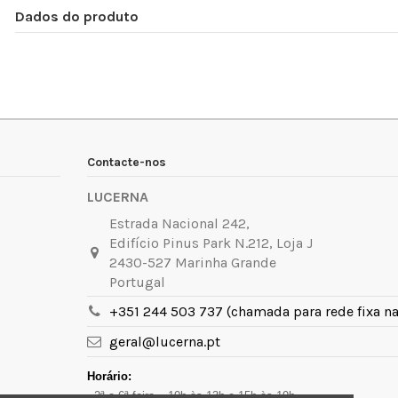
Dados do produto
Contacte-nos
LUCERNA
Estrada Nacional 242,
Edifício Pinus Park N.212, Loja J
2430-527 Marinha Grande
Portugal
+351 244 503 737 (chamada para rede fixa na
geral@lucerna.pt
Horário:
- 2ª a 6ª feira – 10h às 13h e 15h às 19h