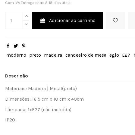
Com IVA
Entrega entre 8-15 dias úteis
Adicionar ao carrinho
moderno
preto
madeira
candeeiro de mesa
eglo
E27
Descrição
Materiais: Madeira | Metal(preto)
Dimensões: 16,5 cm x 10 cm x 40cm
Lâmpada: 1xE27 (não incluída)
IP20